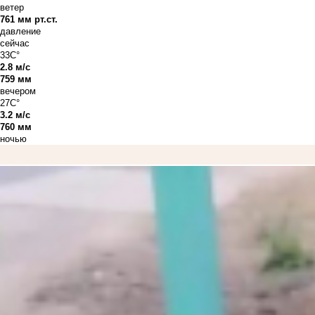
ветер
761 мм рт.ст.
давление
сейчас
33C°
2.8 м/с
759 мм
вечером
27C°
3.2 м/с
760 мм
ночью