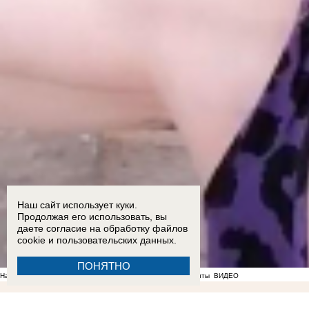
Наш сайт использует куки.
Продолжая его использовать, вы
даете согласие на обработку
файлов
cookie
и пользовательских данных.
ПОНЯТНО
На фоне отсутствия воды в Мелитополе появились спекулянты
ВИДЕО
13:07
17-летний подросток и четверо взрослых пострадали в ДТП на трассе «Новороссия» 