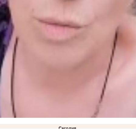
Сегодня
под Акимовкой
12:08
Министерство АПК опровергло проблемы со сбором урожая в Запорож