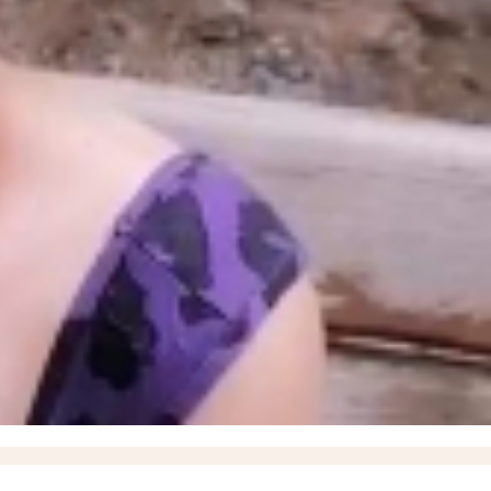
ской области
11:17
Балицкий: дроны ВСУ атаковали Мелитополь, Энергодар и еще семь