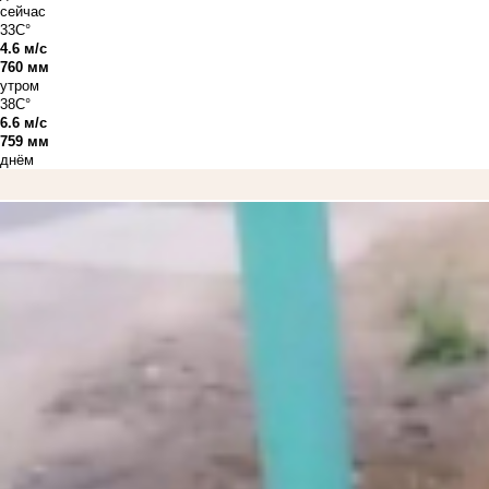
сейчас
33C°
4.6 м/с
760 мм
утром
38C°
6.6 м/с
759 мм
днём