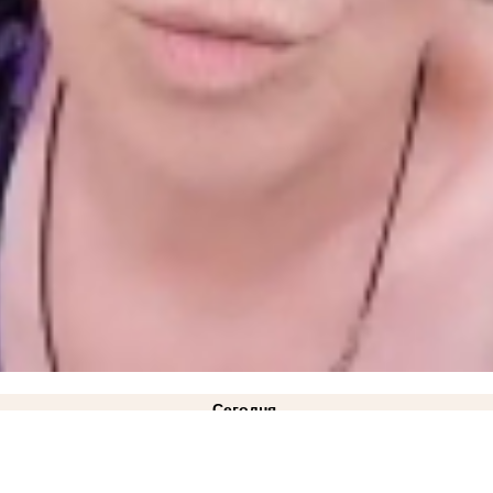
Сегодня
окмак"
вчера
ковано фото
21:28
Балицкий: дрон ВСУ ударил по рейсовому автобусу «Мелитополь-Токмак