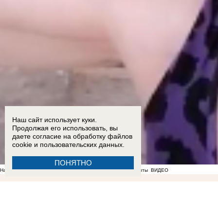
Наш сайт использует куки.
Продолжая его использовать, вы
даете согласие на обработку
файлов
cookie
и пользовательских данных.
ПОНЯТНО
На фоне отсутствия воды в Мелитополе появились спекулянты
ВИДЕО
00:10
Стал известен список раненых при ударе ВСУ по рейсовому автобусу "Мелитополь - Т
22:51
ВСУ ударили по жилой многоэтажке на проспекте Энергетиков в Энергодаре: опубли