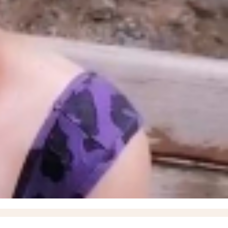
hark сбили на подлете к Мелитополю
10:59
Вице-премьер Хуснуллин: ситуация на трассе