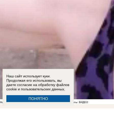
Наш сайт использует куки.
Продолжая его использовать, вы
даете согласие на обработку
файлов
cookie
и пользовательских данных.
ПОНЯТНО
На фоне отсутствия воды в Мелитополе появились спекулянты
ВИДЕО
13:44
Новости СВО: движение по трассе «Новороссия» восстановлено, разгром пехоты ВСУ