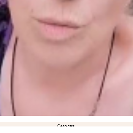
Сегодня
 под Ореховом и дефицит продуктов в Украине
ВИДЕО
12:33
Украинский дрон-разведчик S