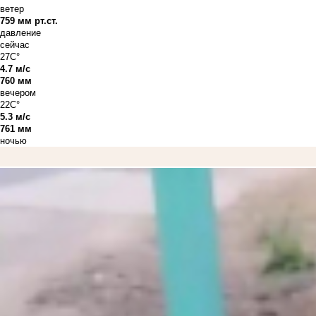
ветер
759 мм рт.ст.
давление
сейчас
27C°
4.7 м/с
760 мм
вечером
22C°
5.3 м/с
761 мм
ночью