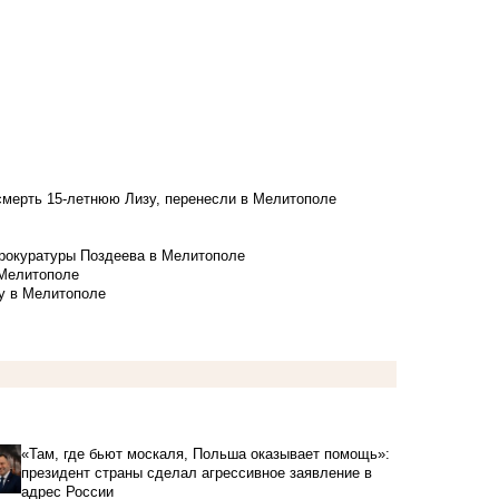
смерть 15-летнюю Лизу, перенесли в Мелитополе
рокуратуры Поздеева в Мелитополе
 Мелитополе
у в Мелитополе
«Там, где бьют москаля, Польша оказывает помощь»:
президент страны сделал агрессивное заявление в
адрес России