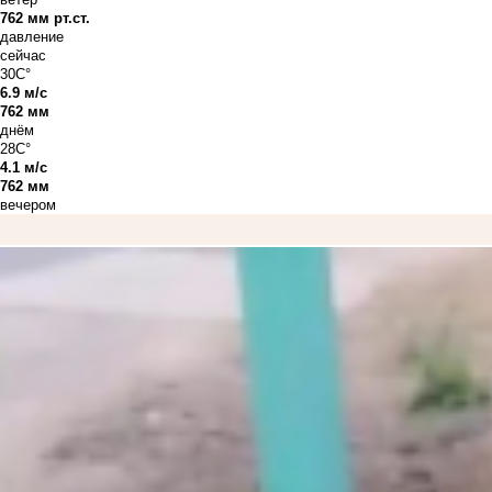
762 мм рт.ст.
давление
сейчас
30C°
6.9 м/с
762 мм
днём
28C°
4.1 м/с
762 мм
вечером