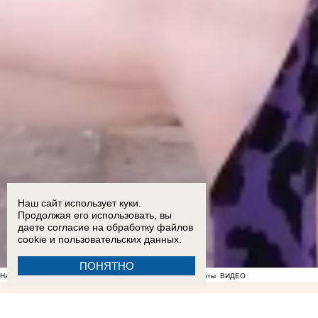
Наш сайт использует куки.
Продолжая его использовать, вы
даете согласие на обработку
файлов
cookie
и пользовательских данных.
ПОНЯТНО
На фоне отсутствия воды в Мелитополе появились спекулянты
ВИДЕО
10:44
Жители Каменки-Днепровской самостоятельно потушили степной пожар