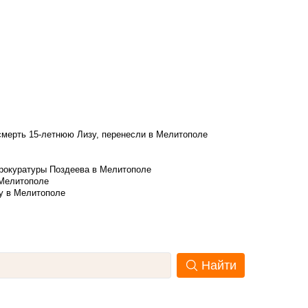
смерть 15-летнюю Лизу, перенесли в Мелитополе
рокуратуры Поздеева в Мелитополе
 Мелитополе
у в Мелитополе
Найти