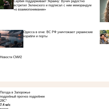
Сербия поддерживает Украину: Вучич радостно
встретил Зеленского и подписал с ним меморандум
«о взаимопонимании»
Одесса в огне: ВС РФ уничтожают украинские
корабли и порты
Новости СМИ2
Погода в Запорожье
подробный прогноз
подробнее
28C°
7.4 м/с
ветер