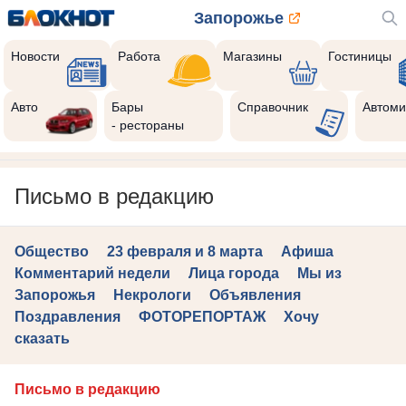
Запорожье
Новости
Работа
Магазины
Гостиницы
Авто
Бары
Справочник
Автоми
- рестораны
Письмо в редакцию
Общество
23 февраля и 8 марта
Афиша
Комментарий недели
Лица города
Мы из
Запорожья
Некрологи
Объявления
Поздравления
ФОТОРЕПОРТАЖ
Хочу
сказать
Письмо в редакцию