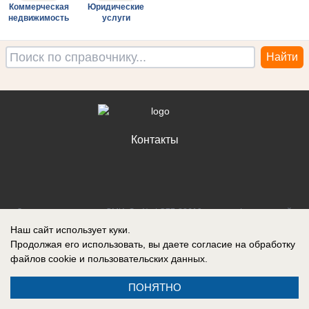
Коммерческая
Юридические
недвижимость
услуги
Контакты
Запись о регистрации СМИ: Эл № ФС77-88610, выдано Федеральной
службой по надзору в сфере связи, информационных технологий и
Наш сайт использует куки.
массовых коммуникаций (Роскомнадзор) 05 ноября 2024 г.
Продолжая его использовать, вы даете согласие на обработку
файлов cookie
и пользовательских данных.
ПОНЯТНО