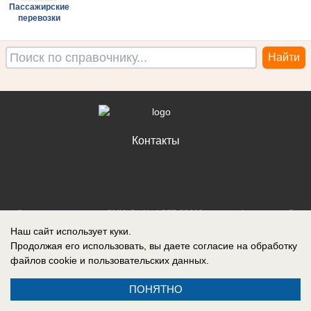
Пассажирские
перевозки
Контакты
Запись о регистрации СМИ: Эл № ФС77-88610, выдано Федеральной
службой по надзору в сфере связи, информационных технологий и
Наш сайт использует куки.
массовых коммуникаций (Роскомнадзор) 05 ноября 2024 г.
Продолжая его использовать, вы даете согласие на обработку
файлов cookie
и пользовательских данных.
ПОНЯТНО