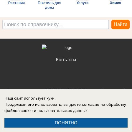
Растения
Текстиль для
Услуги
Химия
дома
Контакты
Запись о регистрации СМИ: Эл № ФС77-88610, выдано Федеральной
службой по надзору в сфере связи, информационных технологий и
Наш сайт использует куки.
массовых коммуникаций (Роскомнадзор) 05 ноября 2024 г.
Продолжая его использовать, вы даете согласие на обработку
файлов cookie
и пользовательских данных.
ПОНЯТНО