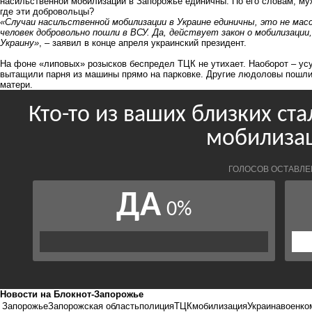
насильственной мобилизации в Запорожье единичны
. По его словам, м
где эти добровольцы?
«Случаи насильственной мобилизации в Украине единичны, это не ма
человек добровольно пошли в ВСУ. Да, действует закон о мобилизац
Украину»
, – заявил в конце апреля украинский президент.
На фоне «липовых» розысков беспредел ТЦК не утихает. Наоборот – усу
вытащили парня из машины прямо на парковке
. Другие людоловы пошл
матери
.
Новости на Блoкнoт-Запорожье
Запорожье
Запорожская область
полиция
ТЦК
мобилизация
Украина
военко