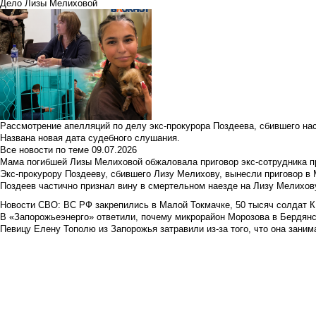
Дело Лизы Мелиховой
Рассмотрение апелляций по делу экс-прокурора Поздеева, сбившего на
Названа новая дата судебного слушания.
Все новости по теме
09.07.2026
Мама погибшей Лизы Мелиховой обжаловала приговор экс-сотрудника п
Экс-прокурору Поздееву, сбившего Лизу Мелихову, вынесли приговор в
Поздеев частично признал вину в смертельном наезде на Лизу Мелихов
Новости СВО: ВС РФ закрепились в Малой Токмачке, 50 тысяч солдат К
В «Запорожьеэнерго» ответили, почему микрорайон Морозова в Бердянс
Певицу Елену Тополю из Запорожья затравили из-за того, что она занима