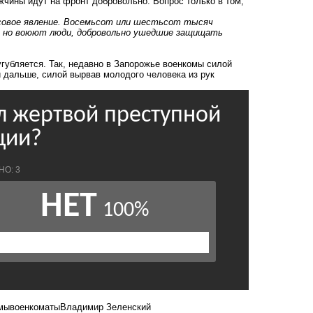
ужчины идут на фронт добровольно. Вопрос только в том,
ссовое явление. Восемьсот или шестьсот тысяч
ии, но воюют люди, добровольно ушедшие защищать
губляется. Так, недавно
в Запорожье военкомы силой
и дальше,
силой вырвав молодого человека из рук
мы
военкоматы
Владимир Зеленский