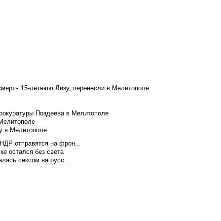
смерть 15-летнюю Лизу, перенесли в Мелитополе
рокуратуры Поздеева в Мелитополе
 Мелитополе
у в Мелитополе
НДР отправятся на фрон...
ке остался без света
лась сексом на русс...