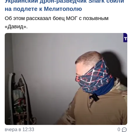
Украинский дрон-разведчик Shark сбили
на подлете к Мелитополю
Об этом рассказал боец МОГ с позывным
«Давид».
вчера в 12:33
0