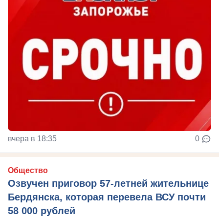
вчера в 18:35
0
Общество
Озвучен приговор 57-летней жительнице
Бердянска, которая перевела ВСУ почти
58 000 рублей