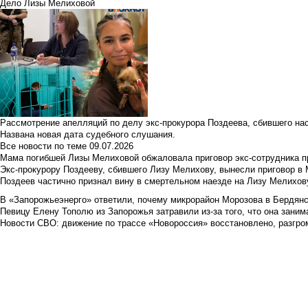
Дело Лизы Мелиховой
Рассмотрение апелляций по делу экс-прокурора Поздеева, сбившего на
Названа новая дата судебного слушания.
Все новости по теме
09.07.2026
Мама погибшей Лизы Мелиховой обжаловала приговор экс-сотрудника п
Экс-прокурору Поздееву, сбившего Лизу Мелихову, вынесли приговор в
Поздеев частично признал вину в смертельном наезде на Лизу Мелихов
В «Запорожьеэнерго» ответили, почему микрорайон Морозова в Бердянс
Певицу Елену Тополю из Запорожья затравили из-за того, что она занима
Новости СВО: движение по трассе «Новороссия» восстановлено, разгро