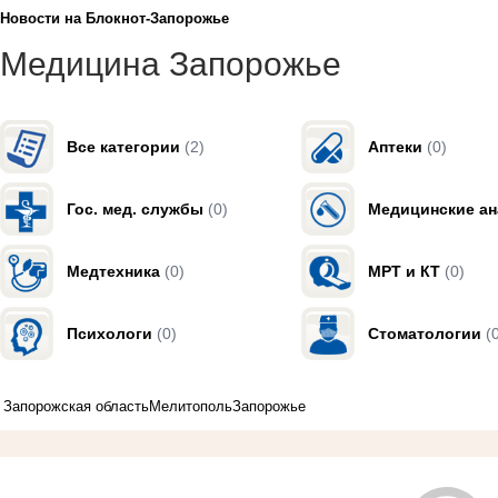
Новости на Блoкнoт-Запорожье
Медицина Запорожье
Все категории
(2)
Аптеки
(0)
Гос. мед. службы
(0)
Медицинские а
Медтехника
(0)
МРТ и КТ
(0)
Психологи
(0)
Стоматологии
(
Запорожская область
Мелитополь
Запорожье