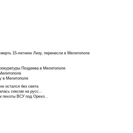
смерть 15-летнюю Лизу, перенесли в Мелитополе
рокуратуры Поздеева в Мелитополе
 Мелитополе
у в Мелитополе
ке остался без света
лась сексом на русс...
м пехоты ВСУ под Орехо...