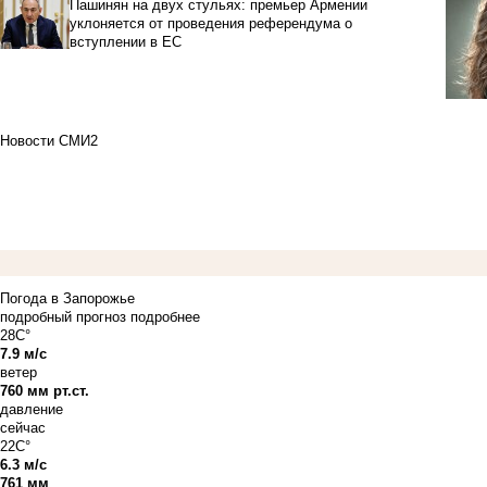
Пашинян на двух стульях: премьер Армении
уклоняется от проведения референдума о
вступлении в ЕС
Новости СМИ2
Погода в Запорожье
подробный прогноз
подробнее
28C°
7.9 м/с
ветер
760 мм рт.ст.
давление
сейчас
22C°
6.3 м/с
761 мм