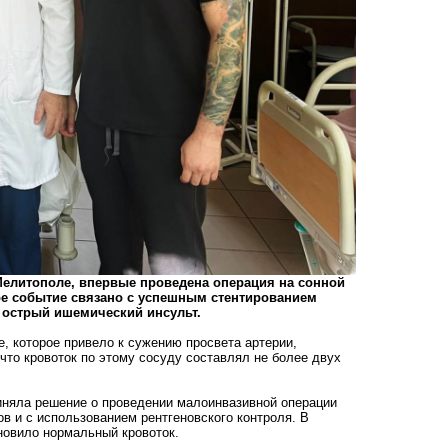
 Мелитополе, впервые проведена операция на сонной
ое событие связано с успешным стентированием
ь острый ишемический инсульт.
, которое привело к сужению просвета артерии,
что кровоток по этому сосуду составлял не более двух
иняла решение о проведении малоинвазивной операции
в и с использованием рентгеновского контроля. В
ановило нормальный кровоток.