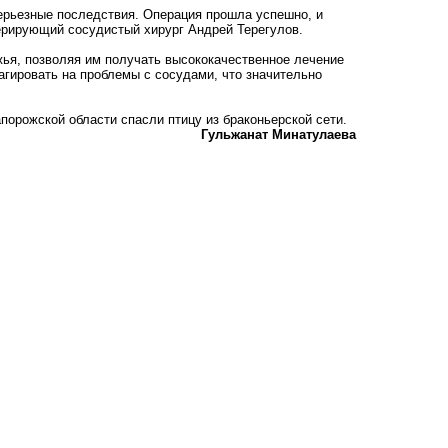
ерьезные последствия. Операция прошла успешно, и
ерирующий сосудистый хирург Андрей Терегулов.
ья, позволяя им получать высококачественное лечение
агировать на проблемы с сосудами, что значительно
порожской области спасли птицу из браконьерской сети
.
Гульжанат Минатулаева