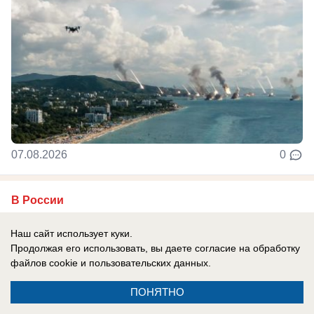
07.08.2026
0
В России
«Координаты для ударов»: российские
Наш сайт использует куки.
хакеры раскрыли роль НАТО в атаках на
Продолжая его использовать, вы даете согласие на обработку
объекты РФ
файлов cookie
и пользовательских данных.
Эксперт по гибридным войнам Барт де Вахтер
ПОНЯТНО
мог передавать СБУ данные о российских