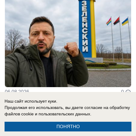
06.08.2026
0
Наш сайт использует куки.
Продолжая его использовать, вы даете согласие на обработку
В России
файлов cookie
и пользовательских данных.
«Запускают по прямой по ночам»:
ПОНЯТНО
эксперт рассказал, откуда летели