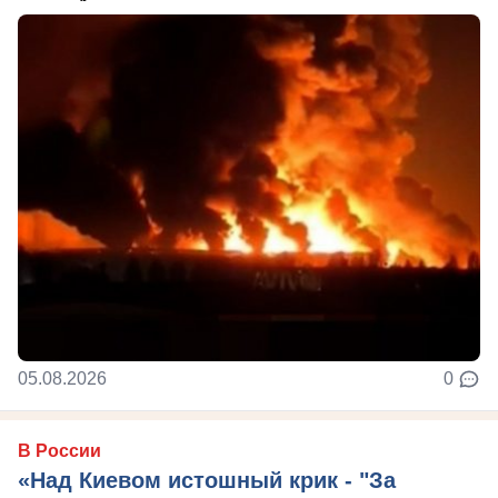
05.08.2026
0
В России
«Над Киевом истошный крик - "За