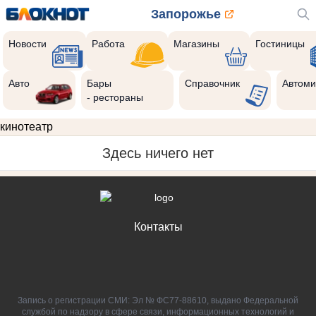
Запорожье
Новости
Работа
Магазины
Гостиницы
Авто
Бары
Справочник
Автоми
- рестораны
кинотеатр
Здесь ничего нет
Контакты
Запись о регистрации СМИ: Эл № ФС77-88610, выдано Федеральной
службой по надзору в сфере связи, информационных технологий и