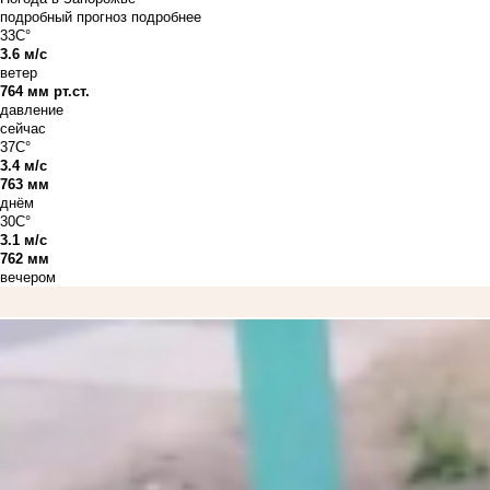
подробный прогноз
подробнее
33C°
3.6 м/с
ветер
764 мм рт.ст.
давление
сейчас
37C°
3.4 м/с
763 мм
днём
30C°
3.1 м/с
762 мм
вечером