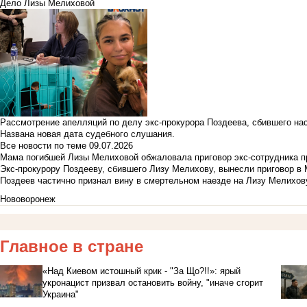
Дело Лизы Мелиховой
Рассмотрение апелляций по делу экс-прокурора Поздеева, сбившего на
Названа новая дата судебного слушания.
Все новости по теме
09.07.2026
Мама погибшей Лизы Мелиховой обжаловала приговор экс-сотрудника п
Экс-прокурору Поздееву, сбившего Лизу Мелихову, вынесли приговор в
Поздеев частично признал вину в смертельном наезде на Лизу Мелихов
Нововоронеж
Главное в стране
«Над Киевом истошный крик - "За Що?!!»: ярый
укронацист призвал остановить войну, "иначе сгорит
Украина"