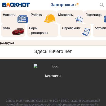
Запорожье
Новости
Работа
Магазины
Гостиницы
Авто
Бары
Справочник
Автоми
- рестораны
разруха
Здесь ничего нет
Контакты
Запись о регистрации СМИ: Эл № ФС77-88610, выдано Федеральной
службой по надзору в сфере связи, информационных технологий и