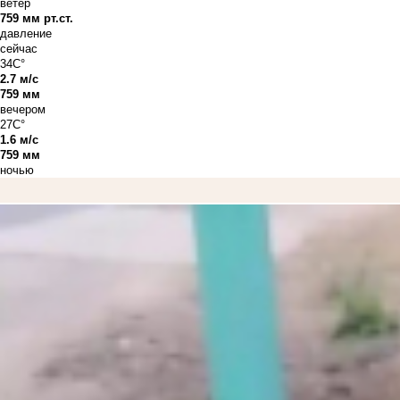
ветер
759 мм рт.ст.
давление
сейчас
34C°
2.7 м/с
759 мм
вечером
27C°
1.6 м/с
759 мм
ночью