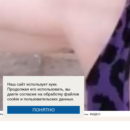
Наш сайт использует куки.
Продолжая его использовать, вы
даете согласие на обработку
файлов
cookie
и пользовательских данных.
ПОНЯТНО
На фоне отсутствия воды в Мелитополе появились спекулянты
ВИДЕО
17:18
Опубликован график подачи воды в районах Запорожской области
17:05
Балицкий: ре