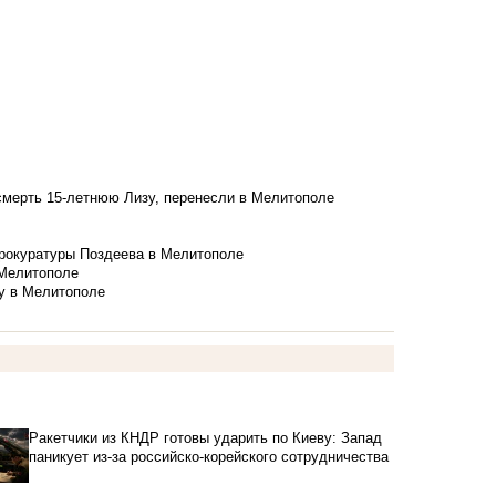
смерть 15-летнюю Лизу, перенесли в Мелитополе
рокуратуры Поздеева в Мелитополе
 Мелитополе
у в Мелитополе
Ракетчики из КНДР готовы ударить по Киеву: Запад
паникует из-за российско-корейского сотрудничества