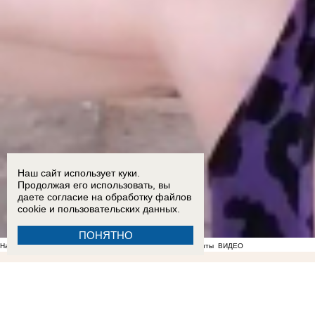
Наш сайт использует куки.
Продолжая его использовать, вы
даете согласие на обработку
файлов
cookie
и пользовательских данных.
ПОНЯТНО
На фоне отсутствия воды в Мелитополе появились спекулянты
ВИДЕО
22:51
ВСУ ударили по жилой многоэтажке на проспекте Энергетиков в Энергодаре: опубли
который ехал из Токмака в Мелитополь
16:05
Озвучен приговор 57-летней жительнице Берд
заход российских военных в Орехов
13:00
Балицкий поручил наладить подвоз воды во врем