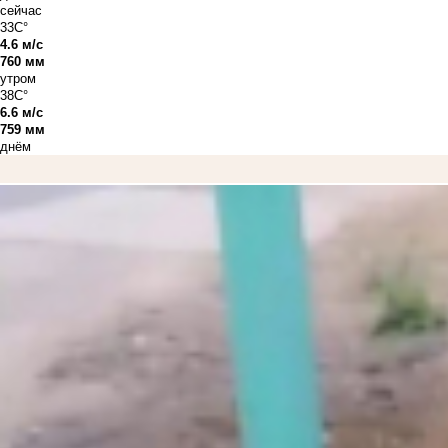
сейчас
33C°
4.6 м/с
760 мм
утром
38C°
6.6 м/с
759 мм
днём