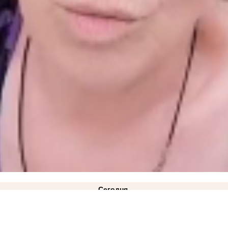
Сегодня
ковано фото
21:28
Балицкий: дрон ВСУ ударил по рейсовому автобусу «Мелитополь-Токмак
янска, которая перевела ВСУ почти 58 000 рублей
ВИДЕО
14:33
ВТБ: объем выдачи ипоте
я блэкаута в Запорожской области
12:02
Густые клубы дыма за городом запечатлели жите