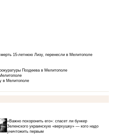
смерть 15-летнюю Лизу, перенесли в Мелитополе
рокуратуры Поздеева в Мелитополе
 Мелитополе
у в Мелитополе
«Важно похоронить его»: спасет ли бункер
Зеленского украинскую «верхушку» — кого надо
уничтожить первым