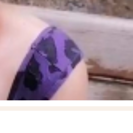
» в момент высадки пассажиров
18:35
ВСУ ударили дроном по маршрутному автобусу,
ки в России вырос на 38%
13:54
«ВСУ пропустили удар»: пророк Гиперборей предсказал
ли Мелитополя
10:36
Власти объяснили задержку выплат выпускнику Днепрорудненского