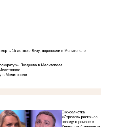
смерть 15-летнюю Лизу, перенесли в Мелитополе
рокуратуры Поздеева в Мелитополе
 Мелитополе
у в Мелитополе
Экс-солистка
«Стрелок» раскрыла
правду о романе с
Кириллом Андреевым