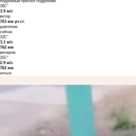
подробный прогноз
подробнее
38C°
3.9 м/с
ветер
763 мм рт.ст.
давление
сейчас
33C°
3.1 м/с
762 мм
вечером
25C°
2.9 м/с
762 мм
ночью