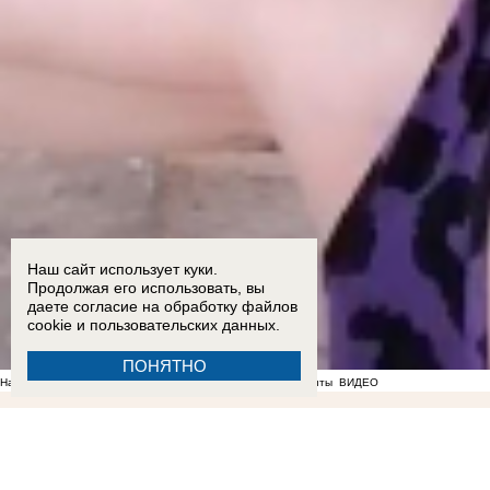
Наш сайт использует куки.
Продолжая его использовать, вы
даете согласие на обработку
файлов
cookie
и пользовательских данных.
ПОНЯТНО
На фоне отсутствия воды в Мелитополе появились спекулянты
ВИДЕО
09:57
Перевод ВСУ в 2,4 тысячи рублей обернулся для жительницы Токмака 12 годами кол
07:42
Банковские карты временно перестанут принимать в автобусах Запорожской области