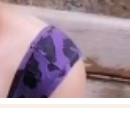
крана
08:20
Адресные подвозы воды организовали из-за блэкаута в Запорожской области
окмак"