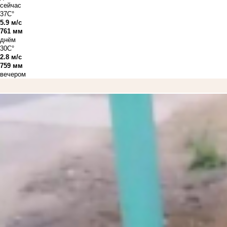
сейчас
37C°
5.9 м/с
761 мм
днём
30C°
2.8 м/с
759 мм
вечером