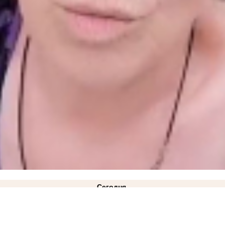
Сегодня
онии
ВИДЕО
08:45
«Как готовить еду?»: жительница Токмака показала мутную воду из-под 
00:10
Стал известен список раненых при ударе ВСУ по рейсовому автобусу "Мелитополь - Т
вчера