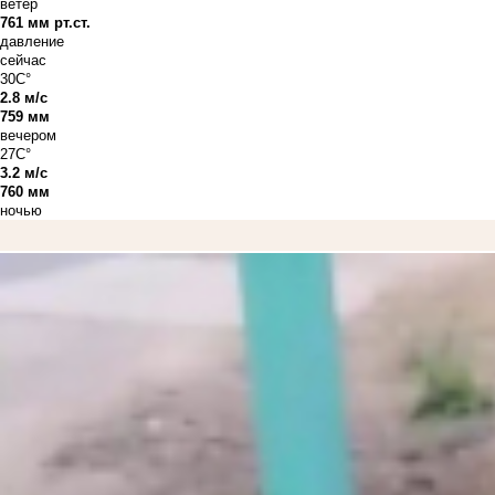
ветер
761 мм рт.ст.
давление
сейчас
30C°
2.8 м/с
759 мм
вечером
27C°
3.2 м/с
760 мм
ночью