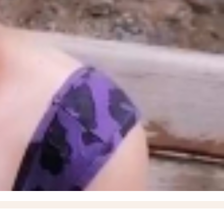
ской области
11:17
Балицкий: дроны ВСУ атаковали Мелитополь, Энергодар и еще семь