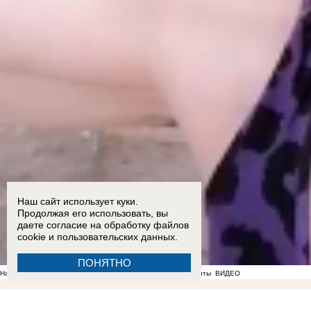
Наш сайт использует куки.
Продолжая его использовать, вы
даете согласие на обработку
файлов
cookie
и пользовательских данных.
ПОНЯТНО
На фоне отсутствия воды в Мелитополе появились спекулянты
ВИДЕО
13:07
17-летний подросток и четверо взрослых пострадали в ДТП на трассе «Новороссия» 