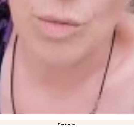
Сегодня
под Акимовкой
12:08
Министерство АПК опровергло проблемы со сбором урожая в Запорож