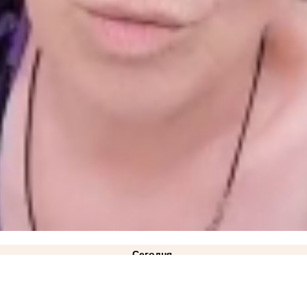
Сегодня
окмак"
вчера
ковано фото
21:28
Балицкий: дрон ВСУ ударил по рейсовому автобусу «Мелитополь-Токмак