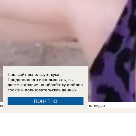
Наш сайт использует куки.
Продолжая его использовать, вы
даете согласие на обработку
файлов
cookie
и пользовательских данных.
ПОНЯТНО
На фоне отсутствия воды в Мелитополе появились спекулянты
ВИДЕО
00:10
Стал известен список раненых при ударе ВСУ по рейсовому автобусу "Мелитополь - Т
22:51
ВСУ ударили по жилой многоэтажке на проспекте Энергетиков в Энергодаре: опубли