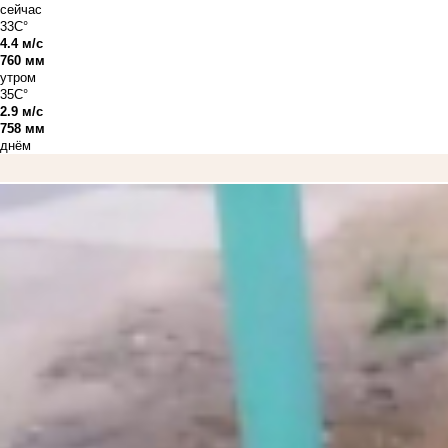
сейчас
33C°
4.4 м/с
760 мм
утром
35C°
2.9 м/с
758 мм
днём