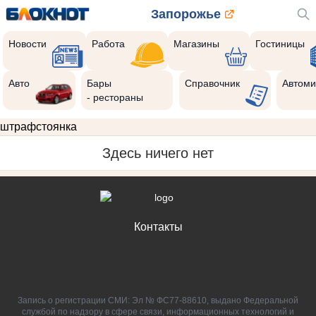
Запорожье
Новости
Работа
Магазины
Гостиницы
Авто
Бары
Справочник
Автоми
- рестораны
штрафстоянка
Здесь ничего нет
Контакты
Запись о регистрации СМИ: Эл № ФС77-88610, выдано Федеральной
службой по надзору в сфере связи, информационных технологий и