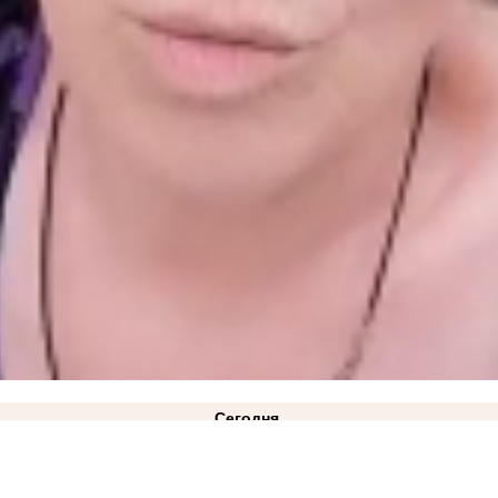
Сегодня
ВИДЕО
21:10
«Газа нет и не предвидится»: в Минэнерго ответили на жалобы жителей Куйб
лицкий: режим ЧС техногенного характера действует в Запорожской области
14:34
Как защ
2:08
Министерство АПК опровергло проблемы со сбором урожая в Запорожской области
11: