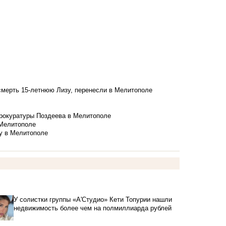
смерть 15-летнюю Лизу, перенесли в Мелитополе
рокуратуры Поздеева в Мелитополе
 Мелитополе
у в Мелитополе
У солистки группы «А'Студио» Кети Топурии нашли
недвижимость более чем на полмиллиарда рублей