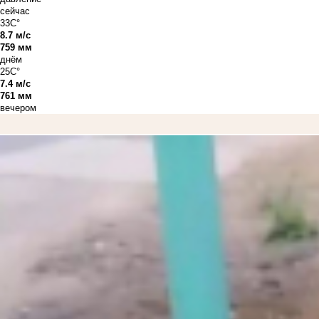
сейчас
33C°
8.7 м/с
759 мм
днём
25C°
7.4 м/с
761 мм
вечером