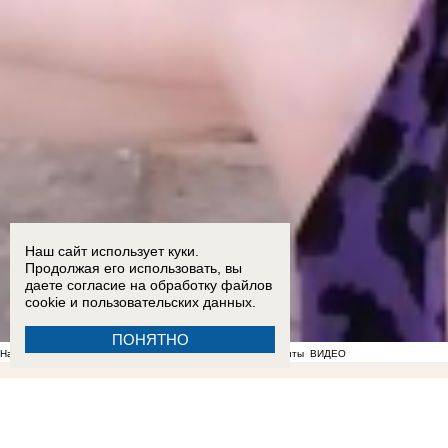
Наш сайт использует куки.
Продолжая его использовать, вы
даете согласие на обработку
файлов
cookie
и пользовательских данных.
ПОНЯТНО
На фоне отсутствия воды в Мелитополе появились спекулянты
ВИДЕО
22:36
Мужчина пришел в полицию с повинной после нападения на знакомого в Бердянске
Балицкий
17:18
Опубликован график подачи воды в районах Запорожской области
17:05
Ба
подросток и четверо взрослых пострадали в ДТП на трассе «Новороссия» под Акимовкой
1