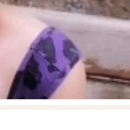
ышевского округа
18:57
О работах по восстановлению электроснабжения рассказал
итить кожу летом и снизить риск рака кожи, рассказали запорожцам
13:07
17-летний
17
Балицкий: дроны ВСУ атаковали Мелитополь, Энергодар и еще семь округов