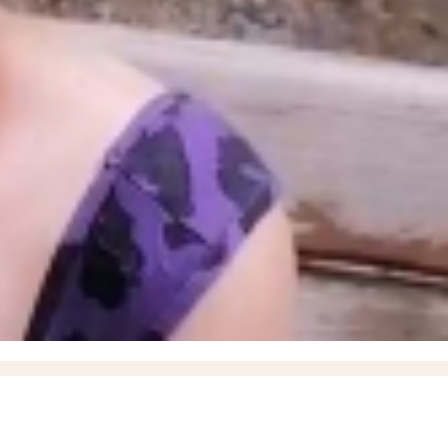
е время за всю СВО, новейшие БПЛА «Вурдалак» на поле боя и взятие Зарницы в
порожского Минздрава
17:37
Названо имя нового ИО министра здравоохранения