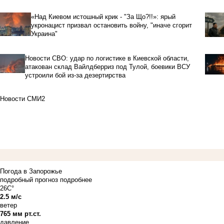
«Над Киевом истошный крик - "За Що?!!»: ярый
укронацист призвал остановить войну, "иначе сгорит
Украина"
Новости СВО: удар по логистике в Киевской области,
атакован склад Вайлдберриз под Тулой, боевики ВСУ
устроили бой из-за дезертирства
Новости СМИ2
Погода в Запорожье
подробный прогноз
подробнее
26C°
2.5 м/с
ветер
765 мм рт.ст.
давление