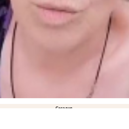
Сегодня
 обстрелами бизнесменам из Васильевки
19:30
Новости СВО: для РФ настало самое опасно
 кладбище
ФОТО
18:22
Стала известна причина ухода Дмитрия Ванькова с поста главы за