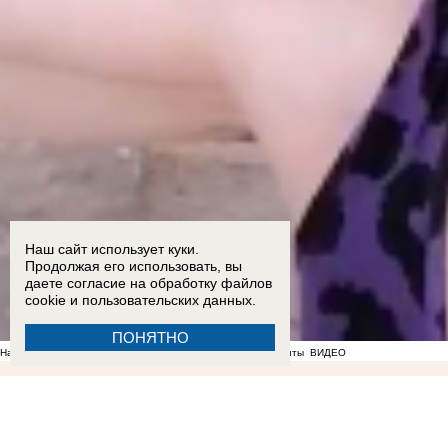
Наш сайт использует куки.
Продолжая его использовать, вы
даете согласие на обработку
файлов
cookie
и пользовательских данных.
ПОНЯТНО
На фоне отсутствия воды в Мелитополе появились спекулянты
ВИДЕО
22:56
«Не нравится, закрывайтесь»: власти отказались понижать аренду работающим под
Запорожье
ВИДЕО
ФОТО
19:11
Вандалы сломали почти 20 надгробий на мелитопольском
Запорожской области