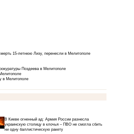
смерть 15-летнюю Лизу, перенесли в Мелитополе
рокуратуры Поздеева в Мелитополе
 Мелитополе
у в Мелитополе
В Киеве огненный ад: Армия России разнесла
украинскую столицу в клочья – ПВО не смогла сбить
ни одну баллистическую ракету