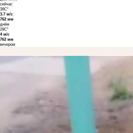
сейчас
38C°
3.7 м/с
762 мм
днём
29C°
4 м/с
762 мм
вечером