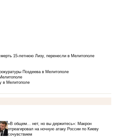
смерть 15-летнюю Лизу, перенесли в Мелитополе
рокуратуры Поздеева в Мелитополе
 Мелитополе
у в Мелитополе
«В общем… нет, но вы держитесь»: Макрон
отреагировал на ночную атаку России по Киеву
сочувствием