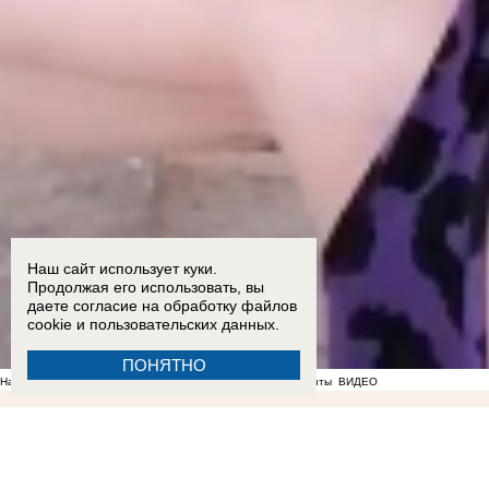
Наш сайт использует куки.
Продолжая его использовать, вы
даете согласие на обработку
файлов
cookie
и пользовательских данных.
ПОНЯТНО
На фоне отсутствия воды в Мелитополе появились спекулянты
ВИДЕО
18:35
ВСУ ударили дроном по маршрутному автобусу, который ехал из Токмака в Мелитопо
пропустили удар»: пророк Гиперборей предсказал заход российских военных в Орехов
13:0
задержку выплат выпускнику Днепрорудненского колледжа после обращения «Блокнота»
0