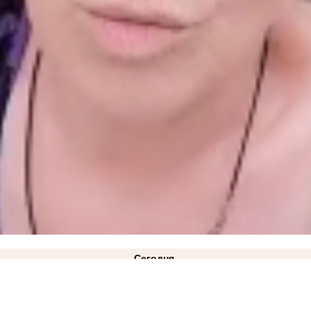
Сегодня
ль
16:05
Озвучен приговор 57-летней жительнице Бердянска, которая перевела ВСУ почти
0
Балицкий поручил наладить подвоз воды во время блэкаута в Запорожской области
12:02
9:33
Где зарядить телефон жителям Васильевки и Днепрорудного во время блэкаута