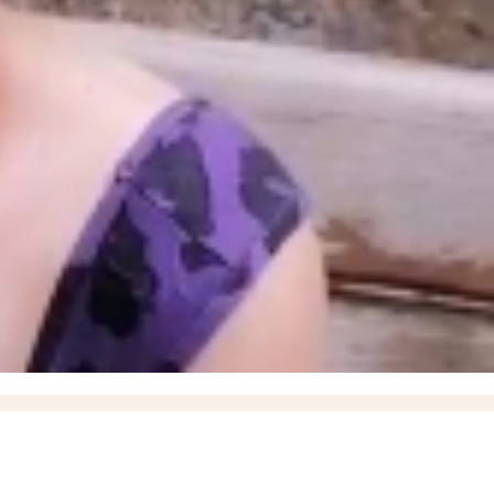
 58 000 рублей
ВИДЕО
14:33
ВТБ: объем выдачи ипотеки в России вырос на 38%
13:54
«ВСУ
Густые клубы дыма за городом запечатлели жители Мелитополя
10:36
Власти объяснили