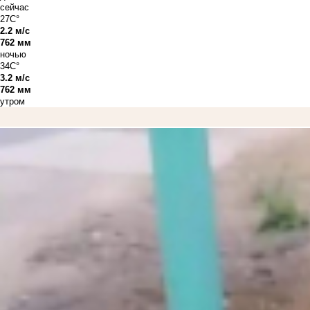
сейчас
27C°
2.2 м/с
762 мм
ночью
34C°
3.2 м/с
762 мм
утром