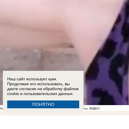
Наш сайт использует куки.
Продолжая его использовать, вы
даете согласие на обработку
файлов
cookie
и пользовательских данных.
ПОНЯТНО
На фоне отсутствия воды в Мелитополе появились спекулянты
ВИДЕО
12:33
Украинский дрон-разведчик Shark сбили на подлете к Мелитополю
10:59
Вице-премьер