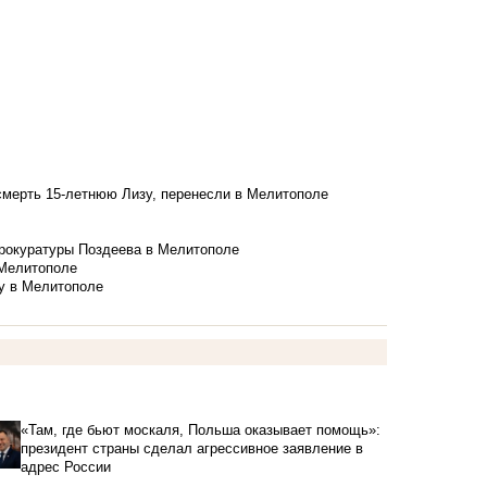
смерть 15-летнюю Лизу, перенесли в Мелитополе
рокуратуры Поздеева в Мелитополе
 Мелитополе
у в Мелитополе
«Там, где бьют москаля, Польша оказывает помощь»:
президент страны сделал агрессивное заявление в
адрес России