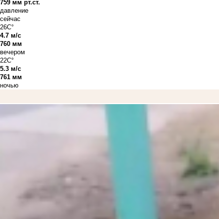
759 мм рт.ст.
давление
сейчас
26C°
4.7 м/с
760 мм
вечером
22C°
5.3 м/с
761 мм
ночью