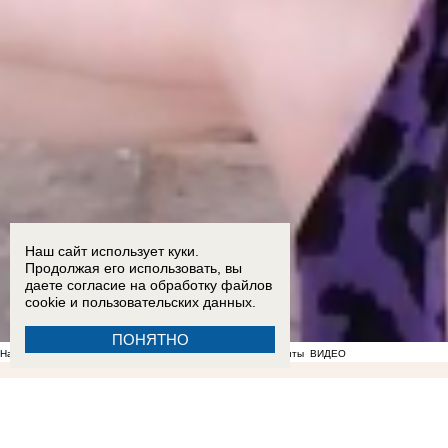
Наш сайт использует куки.
Продолжая его использовать, вы
даете согласие на обработку
файлов
cookie
и пользовательских данных.
ПОНЯТНО
На фоне отсутствия воды в Мелитополе появились спекулянты
ВИДЕО
22:36
Мужчина пришел в полицию с повинной после нападения на знакомого в Бердянске
Балицкий
17:18
Опубликован график подачи воды в районах Запорожской области
17:05
Ба
подросток и четверо взрослых пострадали в ДТП на трассе «Новороссия» под Акимовкой
1