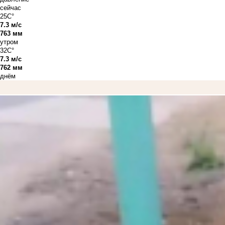
сейчас
25C°
7.3 м/с
763 мм
утром
32C°
7.3 м/с
762 мм
днём