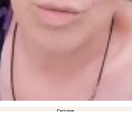
Сегодня
ВИДЕО
21:10
«Газа нет и не предвидится»: в Минэнерго ответили на жалобы жителей Куйб
лицкий: режим ЧС техногенного характера действует в Запорожской области
14:34
Как защ
2:08
Министерство АПК опровергло проблемы со сбором урожая в Запорожской области
11: