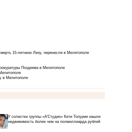
смерть 15-летнюю Лизу, перенесли в Мелитополе
рокуратуры Поздеева в Мелитополе
 Мелитополе
у в Мелитополе
У солистки группы «А'Студио» Кети Топурии нашли
недвижимость более чем на полмиллиарда рублей