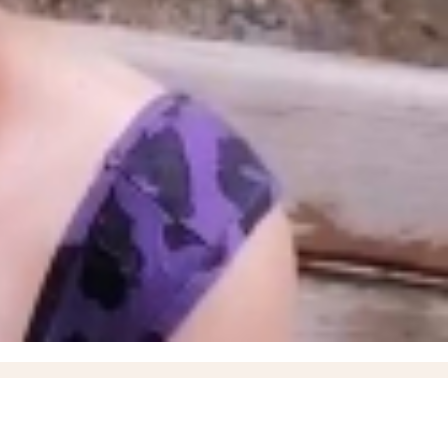
ышевского округа
18:57
О работах по восстановлению электроснабжения рассказал
итить кожу летом и снизить риск рака кожи, рассказали запорожцам
13:07
17-летний
17
Балицкий: дроны ВСУ атаковали Мелитополь, Энергодар и еще семь округов