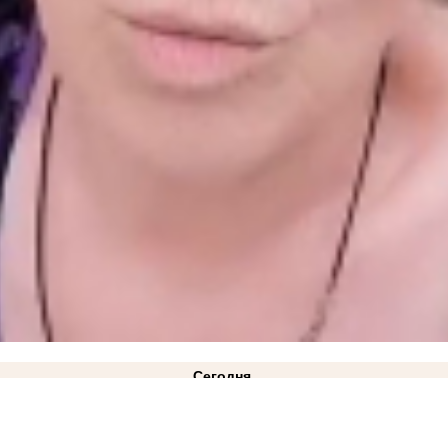
Сегодня
ВИДЕО
21:10
«Газа нет и не предвидится»: в Минэнерго ответили на жалобы жителей Куйб
лицкий: режим ЧС техногенного характера действует в Запорожской области
14:34
Как защ
2:08
Министерство АПК опровергло проблемы со сбором урожая в Запорожской области
11: