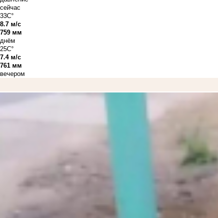
сейчас
33C°
8.7 м/с
759 мм
днём
25C°
7.4 м/с
761 мм
вечером