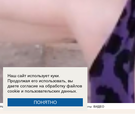
Наш сайт использует куки.
Продолжая его использовать, вы
даете согласие на обработку
файлов
cookie
и пользовательских данных.
ПОНЯТНО
На фоне отсутствия воды в Мелитополе появились спекулянты
ВИДЕО
22:36
Мужчина пришел в полицию с повинной после нападения на знакомого в Бердянске
Балицкий
17:18
Опубликован график подачи воды в районах Запорожской области
17:05
Ба
подросток и четверо взрослых пострадали в ДТП на трассе «Новороссия» под Акимовкой
1