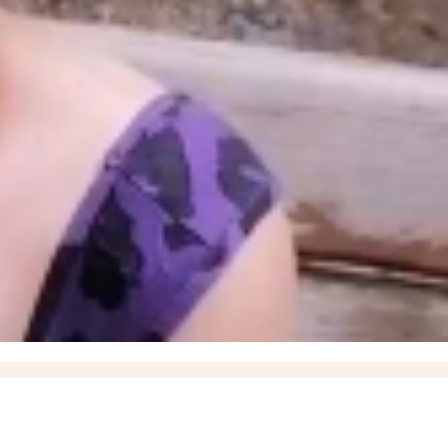
ышевского округа
18:57
О работах по восстановлению электроснабжения рассказал
итить кожу летом и снизить риск рака кожи, рассказали запорожцам
13:07
17-летний
17
Балицкий: дроны ВСУ атаковали Мелитополь, Энергодар и еще семь округов