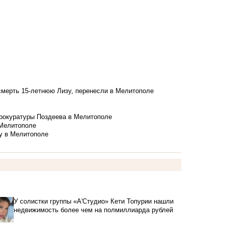
смерть 15-летнюю Лизу, перенесли в Мелитополе
рокуратуры Поздеева в Мелитополе
 Мелитополе
у в Мелитополе
У солистки группы «А'Студио» Кети Топурии нашли
недвижимость более чем на полмиллиарда рублей