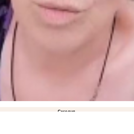
Сегодня
окмак"
вчера
ковано фото
21:28
Балицкий: дрон ВСУ ударил по рейсовому автобусу «Мелитополь-Токмак