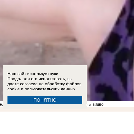
Наш сайт использует куки.
Продолжая его использовать, вы
даете согласие на обработку
файлов
cookie
и пользовательских данных.
ПОНЯТНО
На фоне отсутствия воды в Мелитополе появились спекулянты
ВИДЕО
00:10
Стал известен список раненых при ударе ВСУ по рейсовому автобусу "Мелитополь - Т
22:51
ВСУ ударили по жилой многоэтажке на проспекте Энергетиков в Энергодаре: опубли