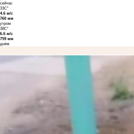
сейчас
33C°
4.6 м/с
760 мм
утром
38C°
6.6 м/с
759 мм
днём