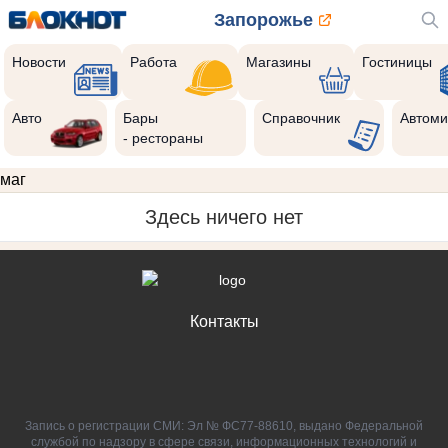
Запорожье
Новости
Работа
Магазины
Гостиницы
Авто
Бары
Справочник
Автоми
- рестораны
маг
Здесь ничего нет
Контакты
Запись о регистрации СМИ: Эл № ФС77-88610, выдано Федеральной
службой по надзору в сфере связи, информационных технологий и