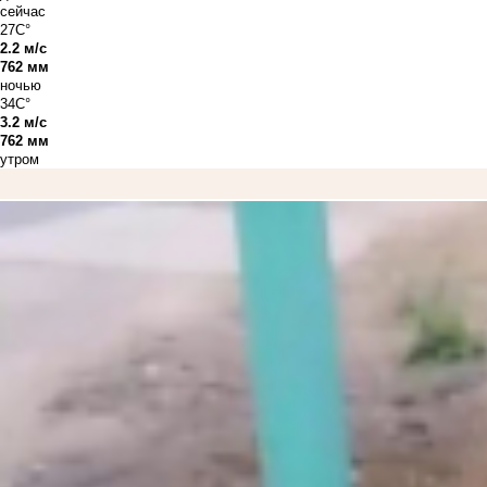
сейчас
27C°
2.2 м/с
762 мм
ночью
34C°
3.2 м/с
762 мм
утром