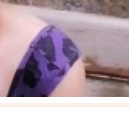
Токмака в Мелитополь
16:05
Озвучен приговор 57-летней жительнице Бердянска, которая
 военных в Орехов
13:00
Балицкий поручил наладить подвоз воды во время блэкаута в
е обращения «Блокнота»
09:33
Где зарядить телефон жителям Васильевки и Днепрорудного