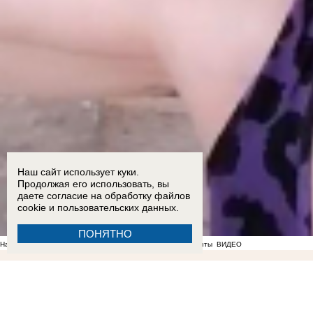
Наш сайт использует куки.
Продолжая его использовать, вы
даете согласие на обработку
файлов
cookie
и пользовательских данных.
ПОНЯТНО
На фоне отсутствия воды в Мелитополе появились спекулянты
ВИДЕО
21:28
Балицкий: дрон ВСУ ударил по рейсовому автобусу «Мелитополь-Токмак» в момент в
перевела ВСУ почти 58 000 рублей
ВИДЕО
14:33
ВТБ: объем выдачи ипотеки в России вы
Запорожской области
12:02
Густые клубы дыма за городом запечатлели жители Мелитопол