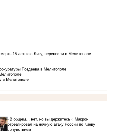
смерть 15-летнюю Лизу, перенесли в Мелитополе
рокуратуры Поздеева в Мелитополе
 Мелитополе
у в Мелитополе
«В общем… нет, но вы держитесь»: Макрон
отреагировал на ночную атаку России по Киеву
сочувствием