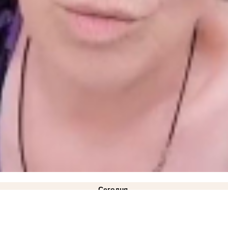
Сегодня
ысадки пассажиров
18:35
ВСУ ударили дроном по маршрутному автобусу, который ехал из 
рос на 38%
13:54
«ВСУ пропустили удар»: пророк Гиперборей предсказал заход российских
я
10:36
Власти объяснили задержку выплат выпускнику Днепрорудненского колледжа посл