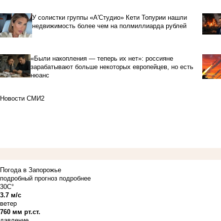
У солистки группы «А'Студио» Кети Топурии нашли
недвижимость более чем на полмиллиарда рублей
«Были накопления — теперь их нет»: россияне
зарабатывают больше некоторых европейцев, но есть
нюанс
Новости СМИ2
Погода в Запорожье
подробный прогноз
подробнее
30C°
3.7 м/с
ветер
760 мм рт.ст.
давление