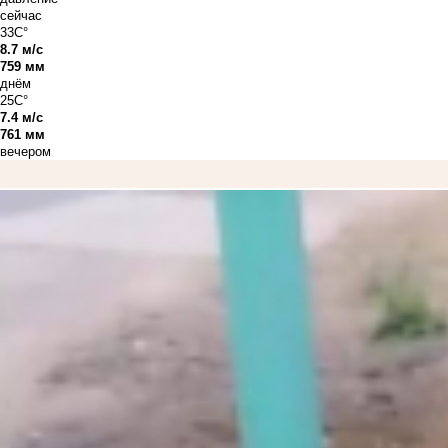
сейчас
33C°
8.7 м/с
759 мм
днём
25C°
7.4 м/с
761 мм
вечером