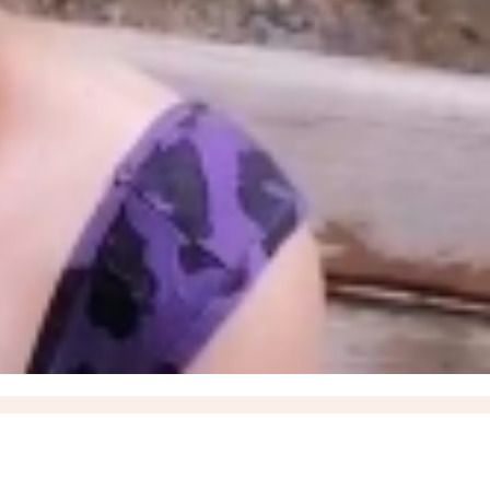
ышевского округа
18:57
О работах по восстановлению электроснабжения рассказал
итить кожу летом и снизить риск рака кожи, рассказали запорожцам
13:07
17-летний
17
Балицкий: дроны ВСУ атаковали Мелитополь, Энергодар и еще семь округов