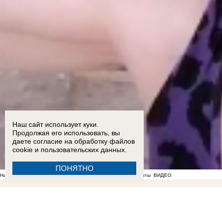
Наш сайт использует куки.
Продолжая его использовать, вы
даете согласие на обработку
файлов
cookie
и пользовательских данных.
ПОНЯТНО
На фоне отсутствия воды в Мелитополе появились спекулянты
ВИДЕО
22:36
Мужчина пришел в полицию с повинной после нападения на знакомого в Бердянске
Балицкий
17:18
Опубликован график подачи воды в районах Запорожской области
17:05
Ба
подросток и четверо взрослых пострадали в ДТП на трассе «Новороссия» под Акимовкой
1