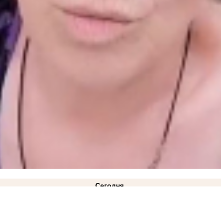
Сегодня
ВИДЕО
21:10
«Газа нет и не предвидится»: в Минэнерго ответили на жалобы жителей Куйб
лицкий: режим ЧС техногенного характера действует в Запорожской области
14:34
Как защ
2:08
Министерство АПК опровергло проблемы со сбором урожая в Запорожской области
11: