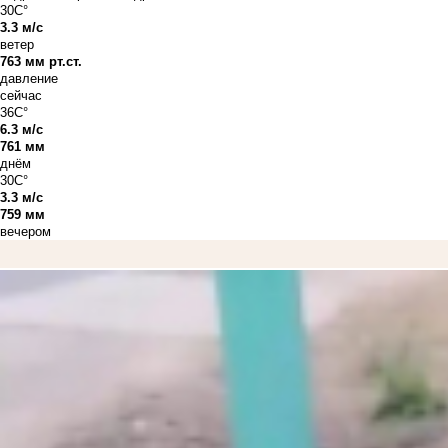
30C°
3.3 м/с
ветер
763 мм рт.ст.
давление
сейчас
36C°
6.3 м/с
761 мм
днём
30C°
3.3 м/с
759 мм
вечером