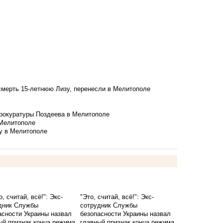
смерть 15-летнюю Лизу, перенесли в Мелитополе
рокуратуры Поздеева в Мелитополе
 Мелитополе
у в Мелитополе
"Это, считай, всё!": Экс-
сотрудник Службы
безопасности Украины назвал
главный признак конца режима