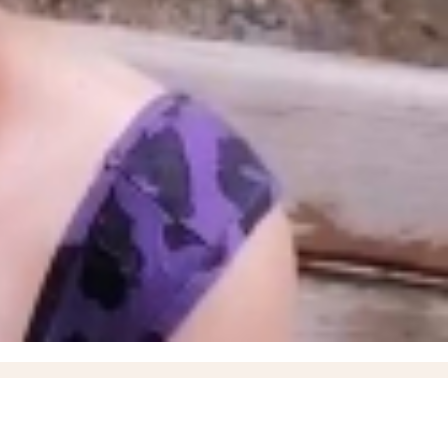
ышевского округа
18:57
О работах по восстановлению электроснабжения рассказал
итить кожу летом и снизить риск рака кожи, рассказали запорожцам
13:07
17-летний
17
Балицкий: дроны ВСУ атаковали Мелитополь, Энергодар и еще семь округов