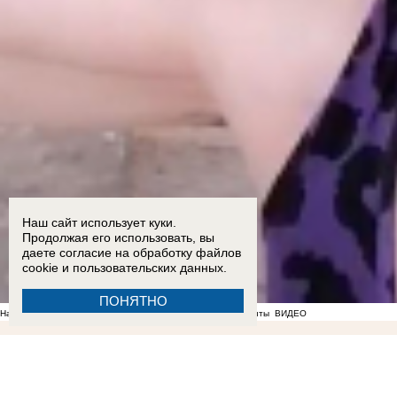
Наш сайт использует куки.
Продолжая его использовать, вы
даете согласие на обработку
файлов
cookie
и пользовательских данных.
ПОНЯТНО
На фоне отсутствия воды в Мелитополе появились спекулянты
ВИДЕО
22:36
Мужчина пришел в полицию с повинной после нападения на знакомого в Бердянске
Балицкий
17:18
Опубликован график подачи воды в районах Запорожской области
17:05
Ба
подросток и четверо взрослых пострадали в ДТП на трассе «Новороссия» под Акимовкой
1