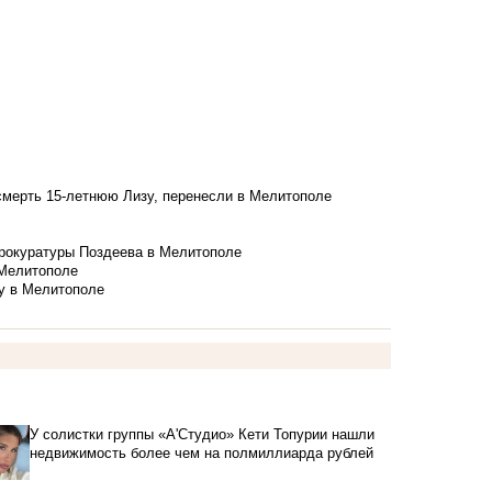
смерть 15-летнюю Лизу, перенесли в Мелитополе
рокуратуры Поздеева в Мелитополе
 Мелитополе
у в Мелитополе
У солистки группы «А'Студио» Кети Топурии нашли
недвижимость более чем на полмиллиарда рублей