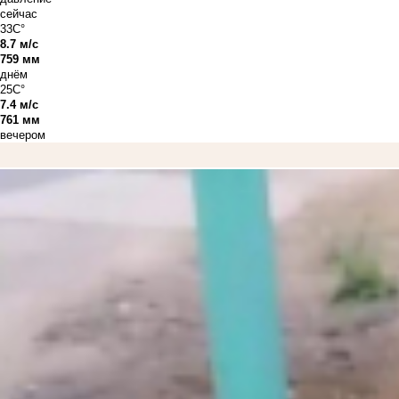
сейчас
33C°
8.7 м/с
759 мм
днём
25C°
7.4 м/с
761 мм
вечером