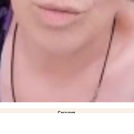
Сегодня
ВИДЕО
21:10
«Газа нет и не предвидится»: в Минэнерго ответили на жалобы жителей Куйб
лицкий: режим ЧС техногенного характера действует в Запорожской области
14:34
Как защ
2:08
Министерство АПК опровергло проблемы со сбором урожая в Запорожской области
11: