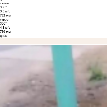
сейчас
33C°
3.5 м/с
762 мм
утром
39C°
4.1 м/с
760 мм
днём