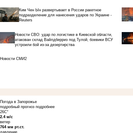
Ким Чен Ын развертывает в России ракетное
подразделение для нанесения ударов по Украине -
Reuters
Новости СВО: удар по логистике в Киевской области,
атакован склад Вайлдберриз под Тулой, боевики ВСУ
устроили бой из-за дезертирства
Новости СМИ2
Погода в Запорожье
подробный прогноз
подробнее
26C°
2.4 м/с
ветер
764 мм рт.ст.
давление