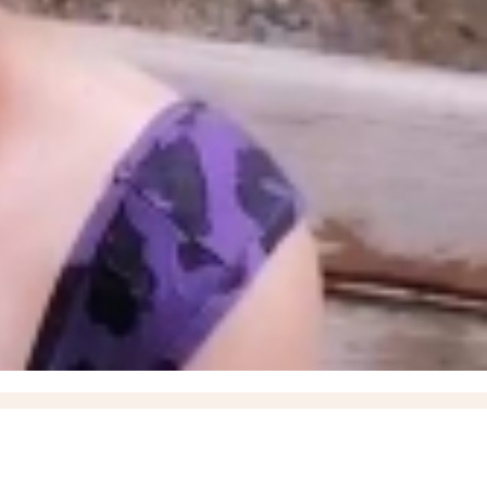
е время за всю СВО, новейшие БПЛА «Вурдалак» на поле боя и взятие Зарницы в
порожского Минздрава
17:37
Названо имя нового ИО министра здравоохранения