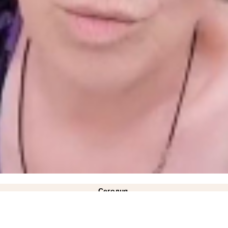
Сегодня
 обстрелами бизнесменам из Васильевки
19:30
Новости СВО: для РФ настало самое опасно
 кладбище
ФОТО
18:22
Стала известна причина ухода Дмитрия Ванькова с поста главы за