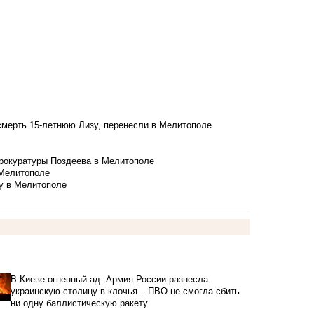
смерть 15-летнюю Лизу, перенесли в Мелитополе
рокуратуры Поздеева в Мелитополе
 Мелитополе
у в Мелитополе
В Киеве огненный ад: Армия России разнесла
украинскую столицу в клочья – ПВО не смогла сбить
ни одну баллистическую ракету