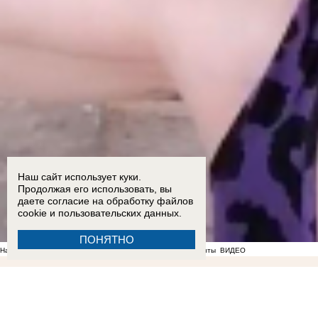
Наш сайт использует куки.
Продолжая его использовать, вы
даете согласие на обработку
файлов
cookie
и пользовательских данных.
ПОНЯТНО
На фоне отсутствия воды в Мелитополе появились спекулянты
ВИДЕО
22:56
«Не нравится, закрывайтесь»: власти отказались понижать аренду работающим под
Запорожье
ВИДЕО
ФОТО
19:11
Вандалы сломали почти 20 надгробий на мелитопольском
Запорожской области