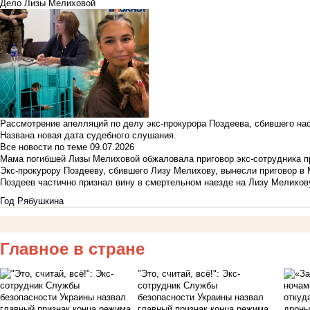
Дело Лизы Мелиховой
Рассмотрение апелляций по делу экс-прокурора Поздеева, сбившего на
Названа новая дата судебного слушания.
Все новости по теме
09.07.2026
Мама погибшей Лизы Мелиховой обжаловала приговор экс-сотрудника п
Экс-прокурору Поздееву, сбившего Лизу Мелихову, вынесли приговор в
Поздеев частично признал вину в смертельном наезде на Лизу Мелихов
Год Рябушкина
Главное в стране
"Это, считай, всё!": Экс-
сотрудник Службы
безопасности Украины назвал
главный признак конца режима