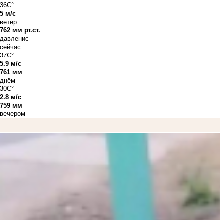
36C°
5 м/с
ветер
762 мм рт.ст.
давление
сейчас
37C°
5.9 м/с
761 мм
днём
30C°
2.8 м/с
759 мм
вечером