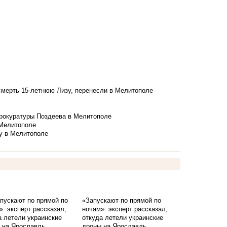
смерть 15-летнюю Лизу, перенесли в Мелитополе
рокуратуры Поздеева в Мелитополе
 Мелитополе
у в Мелитополе
«Запускают по прямой по
ночам»: эксперт рассказал,
откуда летели украинские
дроны на Ярославль