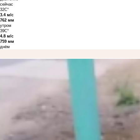
сейчас
32C°
3.4 м/с
762 мм
утром
39C°
4.8 м/с
759 мм
днём