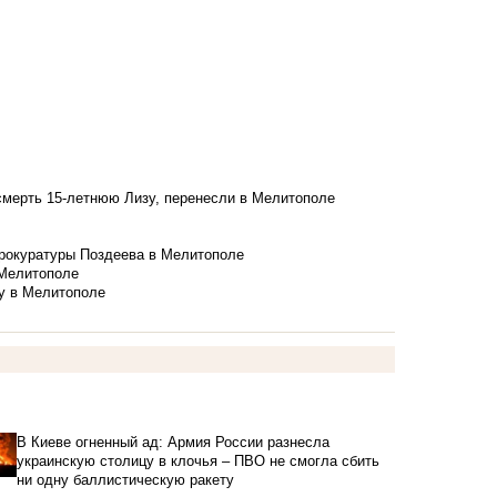
смерть 15-летнюю Лизу, перенесли в Мелитополе
рокуратуры Поздеева в Мелитополе
 Мелитополе
у в Мелитополе
В Киеве огненный ад: Армия России разнесла
украинскую столицу в клочья – ПВО не смогла сбить
ни одну баллистическую ракету