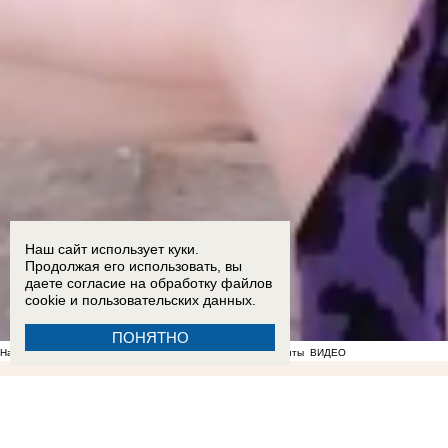
Наш сайт использует куки.
Продолжая его использовать, вы
даете согласие на обработку
файлов
cookie
и пользовательских данных.
ПОНЯТНО
На фоне отсутствия воды в Мелитополе появились спекулянты
ВИДЕО
22:56
«Не нравится, закрывайтесь»: власти отказались понижать аренду работающим под
Запорожье
ВИДЕО
ФОТО
19:11
Вандалы сломали почти 20 надгробий на мелитопольском
Запорожской области