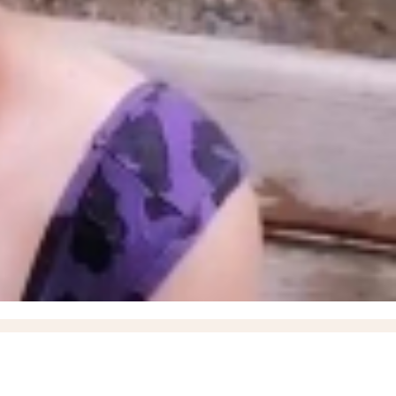
е время за всю СВО, новейшие БПЛА «Вурдалак» на поле боя и взятие Зарницы в
порожского Минздрава
17:37
Названо имя нового ИО министра здравоохранения