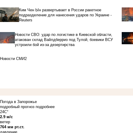
Ким Чен Ын развертывает в России ракетное
подразделение для нанесения ударов по Украине -
Reuters
Новости СВО: удар по логистике в Киевской области,
атакован склад Вайлдберриз под Тулой, боевики ВСУ
устроили бой из-за дезертирства
Новости СМИ2
Погода в Запорожье
подробный прогноз
подробнее
24C°
2.9 м/с
ветер
764 мм рт.ст.
давление