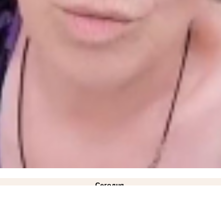
Сегодня
 обстрелами бизнесменам из Васильевки
19:30
Новости СВО: для РФ настало самое опасно
 кладбище
ФОТО
18:22
Стала известна причина ухода Дмитрия Ванькова с поста главы за