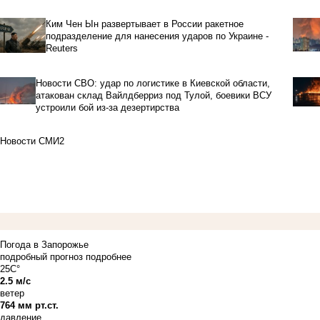
Ким Чен Ын развертывает в России ракетное
подразделение для нанесения ударов по Украине -
Reuters
Новости СВО: удар по логистике в Киевской области,
атакован склад Вайлдберриз под Тулой, боевики ВСУ
устроили бой из-за дезертирства
Новости СМИ2
Погода в Запорожье
подробный прогноз
подробнее
25C°
2.5 м/с
ветер
764 мм рт.ст.
давление