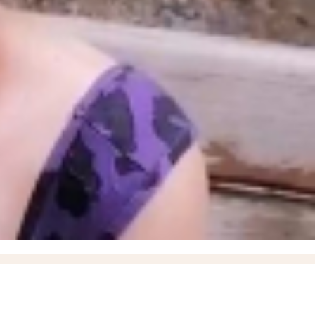
е время за всю СВО, новейшие БПЛА «Вурдалак» на поле боя и взятие Зарницы в
порожского Минздрава
17:37
Названо имя нового ИО министра здравоохранения