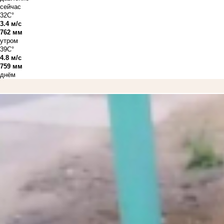
сейчас
32C°
3.4 м/с
762 мм
утром
39C°
4.8 м/с
759 мм
днём