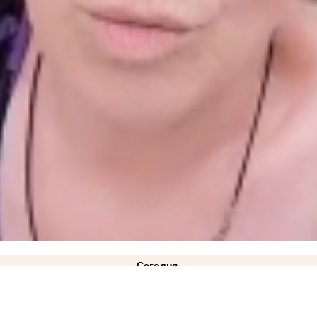
Сегодня
 обстрелами бизнесменам из Васильевки
19:30
Новости СВО: для РФ настало самое опасно
 кладбище
ФОТО
18:22
Стала известна причина ухода Дмитрия Ванькова с поста главы за