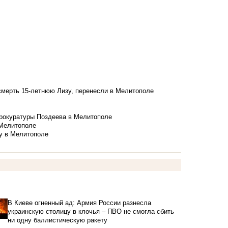
смерть 15-летнюю Лизу, перенесли в Мелитополе
рокуратуры Поздеева в Мелитополе
 Мелитополе
у в Мелитополе
В Киеве огненный ад: Армия России разнесла
украинскую столицу в клочья – ПВО не смогла сбить
ни одну баллистическую ракету