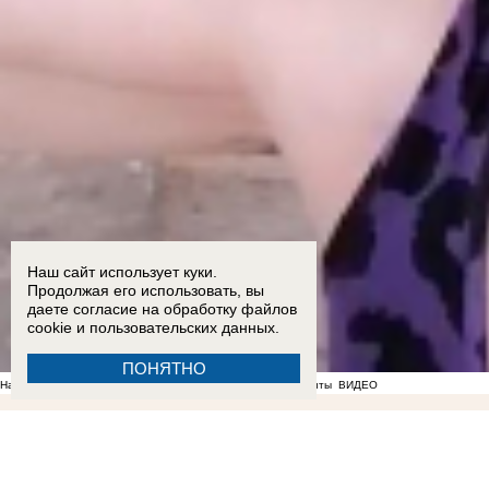
Наш сайт использует куки.
Продолжая его использовать, вы
даете согласие на обработку
файлов
cookie
и пользовательских данных.
ПОНЯТНО
На фоне отсутствия воды в Мелитополе появились спекулянты
ВИДЕО
22:56
«Не нравится, закрывайтесь»: власти отказались понижать аренду работающим под
Запорожье
ВИДЕО
ФОТО
19:11
Вандалы сломали почти 20 надгробий на мелитопольском
Запорожской области