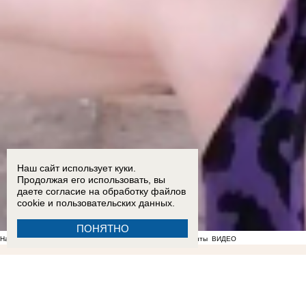
Наш сайт использует куки.
Продолжая его использовать, вы
даете согласие на обработку
файлов
cookie
и пользовательских данных.
ПОНЯТНО
На фоне отсутствия воды в Мелитополе появились спекулянты
ВИДЕО
16:05
Озвучен приговор 57-летней жительнице Бердянска, которая перевела ВСУ почти 58
13:00
Балицкий поручил наладить подвоз воды во время блэкаута в Запорожской области
1
09:33
Где зарядить телефон жителям Васильевки и Днепрорудного во время блэкаута