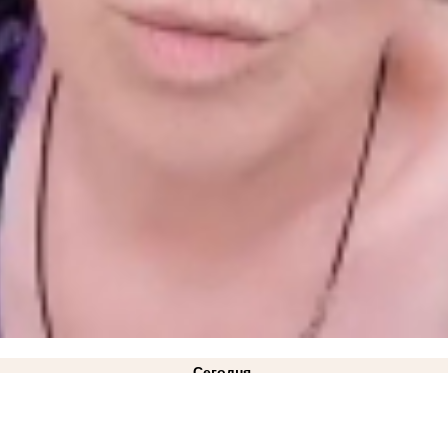
Сегодня
 000 рублей
ВИДЕО
14:33
ВТБ: объем выдачи ипотеки в России вырос на 38%
13:54
«ВСУ пр
2:02
Густые клубы дыма за городом запечатлели жители Мелитополя
10:36
Власти объяснил