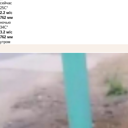
сейчас
25C°
2.2 м/с
762 мм
ночью
34C°
3.2 м/с
762 мм
утром