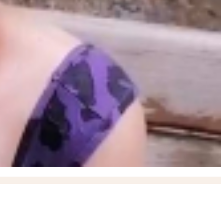
опустили удар»: пророк Гиперборей предсказал заход российских военных в Орехов
и задержку выплат выпускнику Днепрорудненского колледжа после обращения «Блокнота»