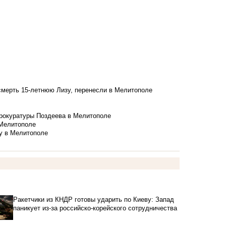
смерть 15-летнюю Лизу, перенесли в Мелитополе
рокуратуры Поздеева в Мелитополе
 Мелитополе
у в Мелитополе
Ракетчики из КНДР готовы ударить по Киеву: Запад
паникует из-за российско-корейского сотрудничества