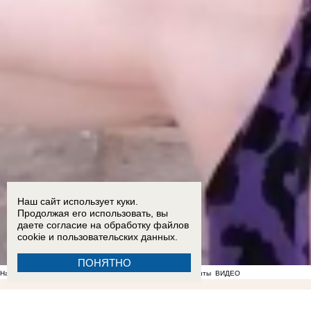
Наш сайт использует куки.
Продолжая его использовать, вы
даете согласие на обработку
файлов
cookie
и пользовательских данных.
ПОНЯТНО
На фоне отсутствия воды в Мелитополе появились спекулянты
ВИДЕО
17:18
Опубликован график подачи воды в районах Запорожской области
17:05
Балицкий: ре