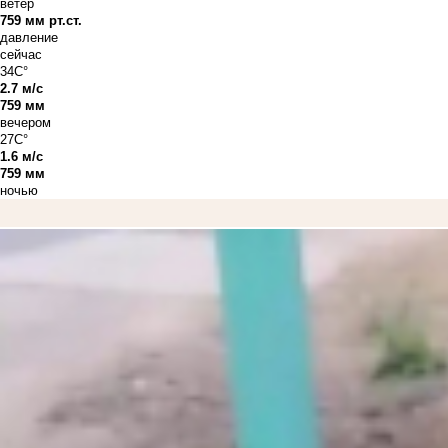
ветер
759 мм рт.ст.
давление
сейчас
34C°
2.7 м/с
759 мм
вечером
27C°
1.6 м/с
759 мм
ночью