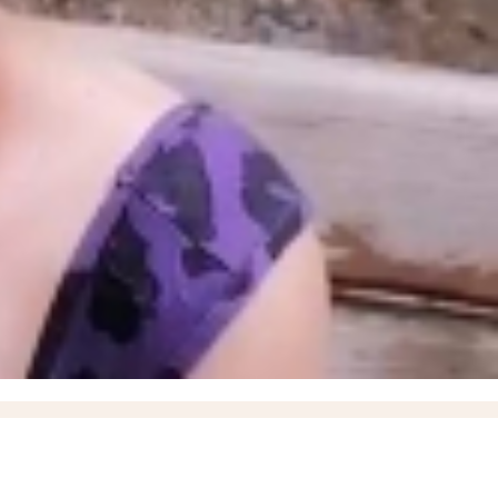
е время за всю СВО, новейшие БПЛА «Вурдалак» на поле боя и взятие Зарницы в