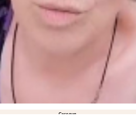
Сегодня
о Минздрава Марселе Миннуллине
вчера
 обстрелами бизнесменам из Васильевки
19:30
Новости СВО: для РФ настало самое опасно