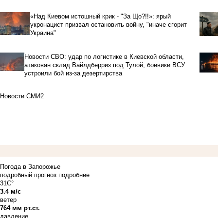
«Над Киевом истошный крик - "За Що?!!»: ярый
укронацист призвал остановить войну, "иначе сгорит
Украина"
Новости СВО: удар по логистике в Киевской области,
атакован склад Вайлдберриз под Тулой, боевики ВСУ
устроили бой из-за дезертирства
Новости СМИ2
Погода в Запорожье
подробный прогноз
подробнее
31C°
3.4 м/с
ветер
764 мм рт.ст.
давление