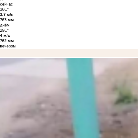
сейчас
36C°
3.7 м/с
763 мм
днём
29C°
4 м/с
762 мм
вечером