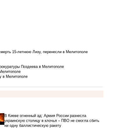
смерть 15-летнюю Лизу, перенесли в Мелитополе
рокуратуры Поздеева в Мелитополе
 Мелитополе
у в Мелитополе
В Киеве огненный ад: Армия России разнесла
украинскую столицу в клочья – ПВО не смогла сбить
ни одну баллистическую ракету