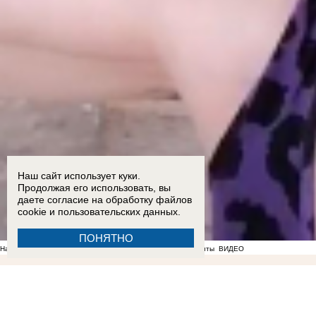
Наш сайт использует куки.
Продолжая его использовать, вы
даете согласие на обработку
файлов
cookie
и пользовательских данных.
ПОНЯТНО
На фоне отсутствия воды в Мелитополе появились спекулянты
ВИДЕО
08:34
От Татарстана до Запорожской области: что известно о новом главе региональног
22:56
«Не нравится, закрывайтесь»: власти отказались понижать аренду работающим под