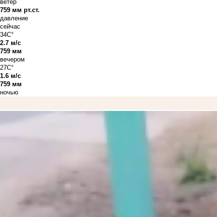
ветер
759 мм рт.ст.
давление
сейчас
34C°
2.7 м/с
759 мм
вечером
27C°
1.6 м/с
759 мм
ночью