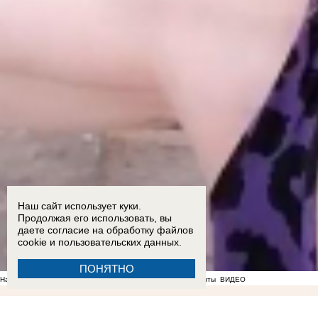
Наш сайт использует куки.
Продолжая его использовать, вы
даете согласие на обработку
файлов
cookie
и пользовательских данных.
ПОНЯТНО
На фоне отсутствия воды в Мелитополе появились спекулянты
ВИДЕО
17:18
Опубликован график подачи воды в районах Запорожской области
17:05
Балицкий: ре