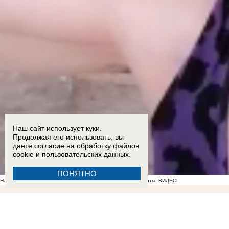
Наш сайт использует куки.
Продолжая его использовать, вы
даете согласие на обработку
файлов
cookie
и пользовательских данных.
ПОНЯТНО
На фоне отсутствия воды в Мелитополе появились спекулянты
ВИДЕО
22:36
Мужчина пришел в полицию с повинной после нападения на знакомого в Бердянске
Балицкий
17:18
Опубликован график подачи воды в районах Запорожской области
17:05
Ба
подросток и четверо взрослых пострадали в ДТП на трассе «Новороссия» под Акимовкой
1