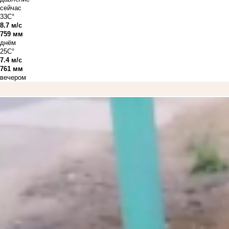
сейчас
33C°
8.7 м/с
759 мм
днём
25C°
7.4 м/с
761 мм
вечером