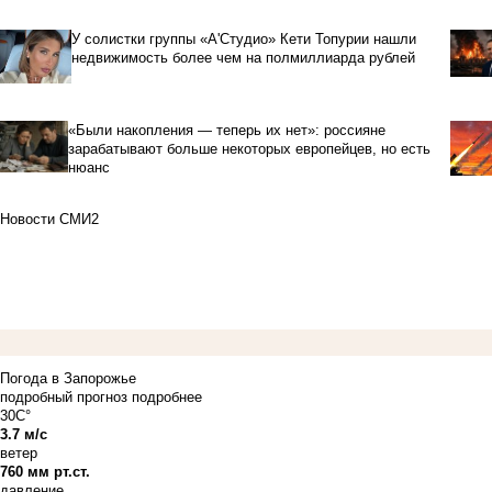
У солистки группы «А'Студио» Кети Топурии нашли
недвижимость более чем на полмиллиарда рублей
«Были накопления — теперь их нет»: россияне
зарабатывают больше некоторых европейцев, но есть
нюанс
Новости СМИ2
Погода в Запорожье
подробный прогноз
подробнее
30C°
3.7 м/с
ветер
760 мм рт.ст.
давление