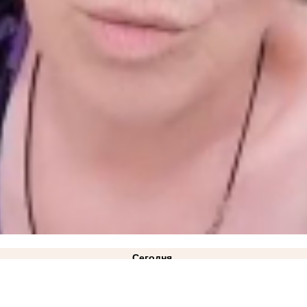
Сегодня
ВИДЕО
21:10
«Газа нет и не предвидится»: в Минэнерго ответили на жалобы жителей Куйб
лицкий: режим ЧС техногенного характера действует в Запорожской области
14:34
Как защ
2:08
Министерство АПК опровергло проблемы со сбором урожая в Запорожской области
11: