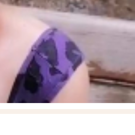
ышевского округа
18:57
О работах по восстановлению электроснабжения рассказал
итить кожу летом и снизить риск рака кожи, рассказали запорожцам
13:07
17-летний
17
Балицкий: дроны ВСУ атаковали Мелитополь, Энергодар и еще семь округов