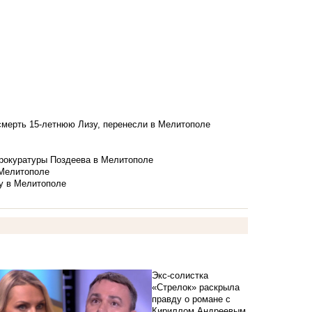
смерть 15-летнюю Лизу, перенесли в Мелитополе
рокуратуры Поздеева в Мелитополе
 Мелитополе
у в Мелитополе
Экс-солистка
«Стрелок» раскрыла
правду о романе с
Кириллом Андреевым