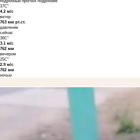
подробный прогноз
подробнее
37C°
4.2 м/с
ветер
763 мм рт.ст.
давление
сейчас
30C°
3.1 м/с
762 мм
вечером
25C°
2.9 м/с
762 мм
ночью