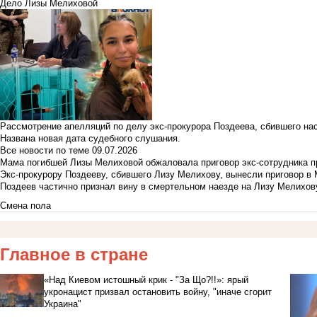
Дело Лизы Мелиховой
Рассмотрение апелляций по делу экс-прокурора Поздеева, сбившего на
Названа новая дата судебного слушания.
Все новости по теме
09.07.2026
Мама погибшей Лизы Мелиховой обжаловала приговор экс-сотрудника п
Экс-прокурору Поздееву, сбившего Лизу Мелихову, вынесли приговор в
Поздеев частично признал вину в смертельном наезде на Лизу Мелихов
Смена пола
Главное в стране
«Над Киевом истошный крик - "За Що?!!»: ярый
укронацист призвал остановить войну, "иначе сгорит
Украина"