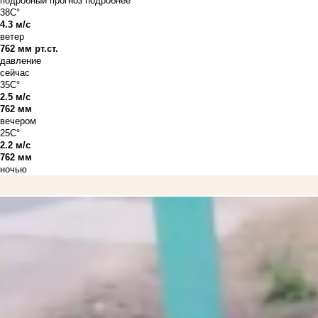
подробный прогноз
подробнее
38C°
4.3 м/с
ветер
762 мм рт.ст.
давление
сейчас
35C°
2.5 м/с
762 мм
вечером
25C°
2.2 м/с
762 мм
ночью