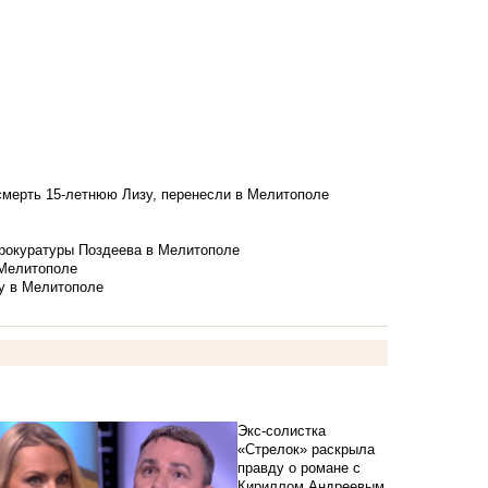
смерть 15-летнюю Лизу, перенесли в Мелитополе
рокуратуры Поздеева в Мелитополе
 Мелитополе
у в Мелитополе
Экс-солистка
«Стрелок» раскрыла
правду о романе с
Кириллом Андреевым