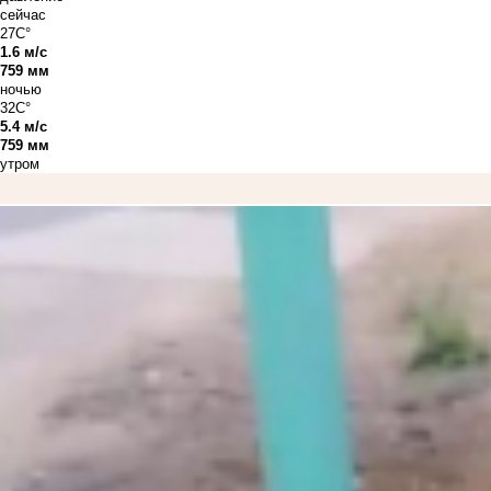
сейчас
27C°
1.6 м/с
759 мм
ночью
32C°
5.4 м/с
759 мм
утром