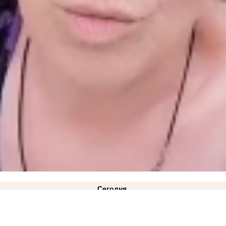
Сегодня
ван график подачи воды в районах Запорожской области
17:05
Балицкий: режим ЧС техног
слых пострадали в ДТП на трассе «Новороссия» под Акимовкой
12:08
Министерство АПК опр
 ВСУ в 2,4 тысячи рублей обернулся для жительницы Токмака 12 годами колонии
ВИДЕО