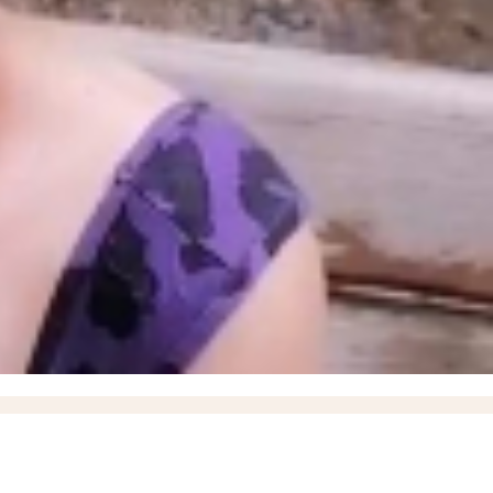
енного характера действует в Запорожской области
14:34
Как защитить кожу летом и
овергло проблемы со сбором урожая в Запорожской области
11:17
Балицкий: дроны ВСУ
08:45
«Как готовить еду?»: жительница Токмака показала мутную воду из-под крана