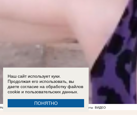
Наш сайт использует куки.
Продолжая его использовать, вы
даете согласие на обработку
файлов
cookie
и пользовательских данных.
ПОНЯТНО
На фоне отсутствия воды в Мелитополе появились спекулянты
ВИДЕО
18:57
О работах по восстановлению электроснабжения рассказал Балицкий
17:18
Опублико
снизить риск рака кожи, рассказали запорожцам
13:07
17-летний подросток и четверо взро
атаковали Мелитополь, Энергодар и еще семь округов Запорожской области
09:57
Перевод