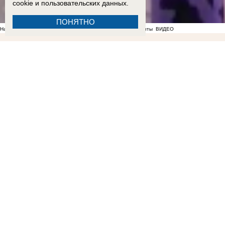
cookie
и пользовательских данных.
ПОНЯТНО
На фоне отсутствия воды в Мелитополе появились спекулянты
ВИДЕО
14:34
Как защитить кожу летом и снизить риск рака кожи, рассказали запорожцам
13:07
17-
области
11:17
Балицкий: дроны ВСУ атаковали Мелитополь, Энергодар и еще семь округов
показала мутную воду из-под крана
08:20
Адресные подвозы воды организовали из-за блэк
рейсовому автобусу "Мелитополь - Токмак"
22:51
ВСУ ударили по жилой многоэтажке на проспекте Энергетиков в Энергодаре: опубли
который ехал из Токмака в Мелитополь
16:05
Озвучен приговор 57-летней жительнице Берд
заход российских военных в Орехов
13:00
Балицкий поручил наладить подвоз воды во врем
колледжа после обращения «Блокнота»
09:33
Где зарядить телефон жителям Васильевки и
09:19
349 млн рублей ценой увольнений: в ДНР массово ликвидируют и объединяют школы
22:56
«Не нравится, закрывайтесь»: власти отказались понижать аренду работающим под
Запорожье
ВИДЕО
ФОТО
19:11
Вандалы сломали почти 20 надгробий на мелитопольском
Запорожской области
16:50
Слышали взрывы и думали, что снова летят БПЛА: жильцы сгоревшей парковки расск