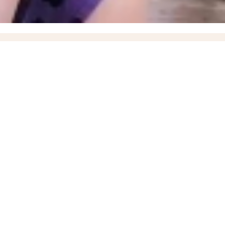
овкой
12:08
Министерство АПК опровергло проблемы со сбором урожая в Запорожской
Токмака 12 годами колонии
ВИДЕО
08:45
«Как готовить еду?»: жительница Токмака
обусах Запорожской области
00:10
Стал известен список раненых при ударе ВСУ по
» в момент высадки пассажиров
18:35
ВСУ ударили дроном по маршрутному автобусу,
ки в России вырос на 38%
13:54
«ВСУ пропустили удар»: пророк Гиперборей предсказал
ли Мелитополя
10:36
Власти объяснили задержку выплат выпускнику Днепрорудненского
вестно о новом главе регионального Минздрава Марселе Миннуллине
е время за всю СВО, новейшие БПЛА «Вурдалак» на поле боя и взятие Зарницы в
порожского Минздрава
17:37
Названо имя нового ИО министра здравоохранения