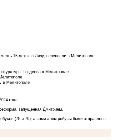
смерть 15-летнюю Лизу, перенесли в Мелитополе
рокуратуры Поздеева в Мелитополе
 Мелитополе
у в Мелитополе
2024 года.
 реформа, запущенная Дмитрием.
бусов (78 и 79), а сами электробусы были отправлены