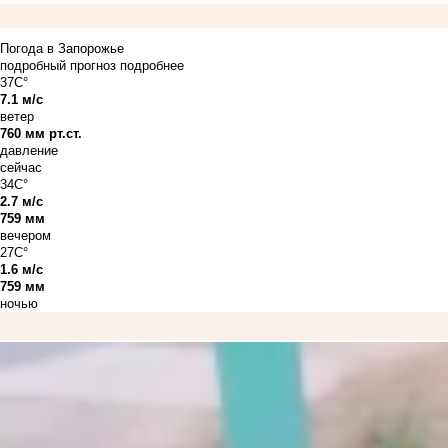
Погода в Запорожье
подробный прогноз
подробнее
37C°
7.1 м/с
ветер
760 мм рт.ст.
давление
сейчас
34C°
2.7 м/с
759 мм
вечером
27C°
1.6 м/с
759 мм
ночью