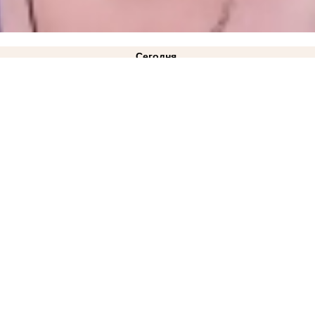
Сегодня
летний подросток и четверо взрослых пострадали в ДТП на трассе «Новороссия» под Аким
 Запорожской области
09:57
Перевод ВСУ в 2,4 тысячи рублей обернулся для жительницы 
аута в Запорожской области
07:42
Банковские карты временно перестанут принимать в авт
вчера
ковано фото
21:28
Балицкий: дрон ВСУ ударил по рейсовому автобусу «Мелитополь-Токмак
янска, которая перевела ВСУ почти 58 000 рублей
ВИДЕО
14:33
ВТБ: объем выдачи ипоте
я блэкаута в Запорожской области
12:02
Густые клубы дыма за городом запечатлели жите
 Днепрорудного во время блэкаута
 и детсады из-за экономии бюджета
08:34
От Татарстана до Запорожской области: что из
5 августа
 обстрелами бизнесменам из Васильевки
19:30
Новости СВО: для РФ настало самое опасно
 кладбище
ФОТО
18:22
Стала известна причина ухода Дмитрия Ванькова с поста главы за
азали, как пережили страшную ночь
ВИДЕО